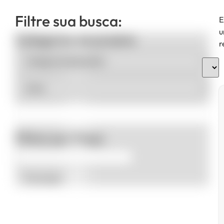
Filtre sua busca:
E
u
Categorias de produto
r
Filtrar por Preço
Promoção