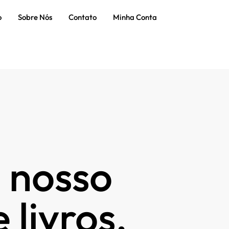
o
Sobre Nós
Contato
Minha Conta
 nosso
 livros.