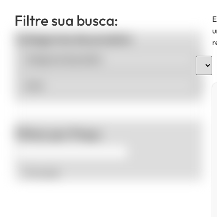
Filtre sua busca:
E
u
Categorias de produto
r
Filtrar por Preço
Promoção