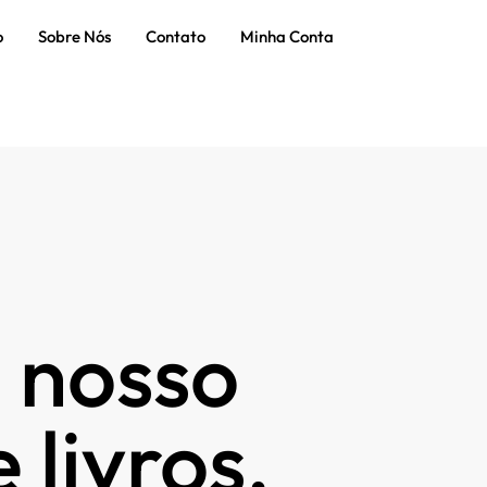
o
Sobre Nós
Contato
Minha Conta
 nosso
 livros.