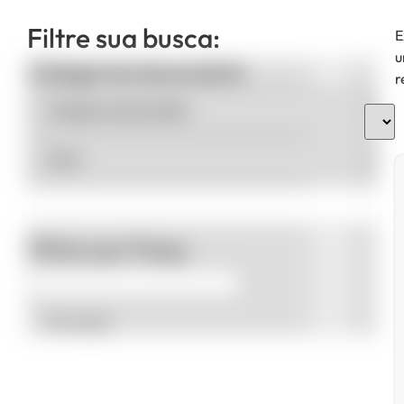
Filtre sua busca:
E
u
Categorias de produto
r
Filtrar por Preço
Promoção