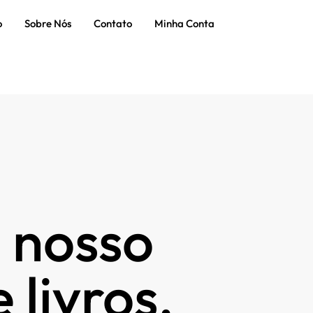
o
Sobre Nós
Contato
Minha Conta
 nosso
 livros.