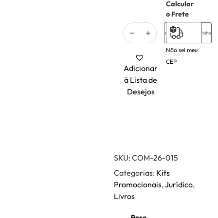
Calcular
1 em
o Frete
estoque
Adicionar ao carrinho
Não sei meu
CEP
Adicionar
à Lista de
Desejos
SKU:
COM-26-015
Categorias:
Kits
Promocionais
,
Jurídico
,
Livros
Peso