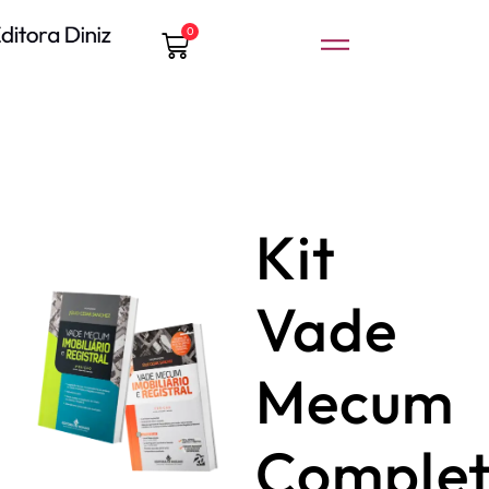
0
Kit
Vade
Mecum
Comple