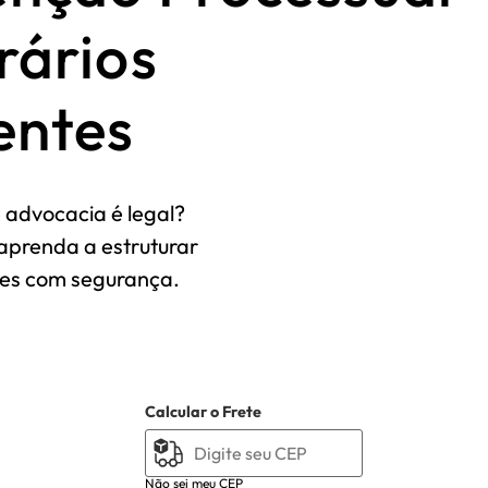
rários
entes
advocacia é legal?
 aprenda a estruturar
tes com segurança.
Calcular o Frete
Não sei meu CEP