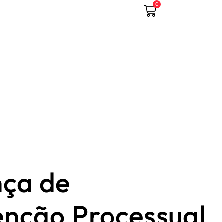
0
ça de
nção Processual