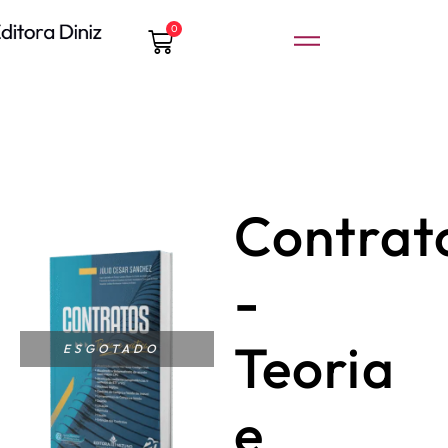
0
Contrat
-
Teoria
ESGOTADO
e