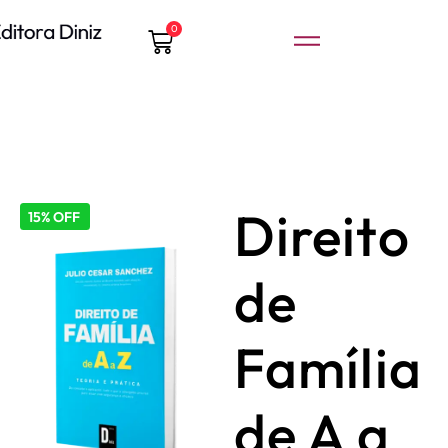
0
Direito
15% OFF
de
Família
de A a