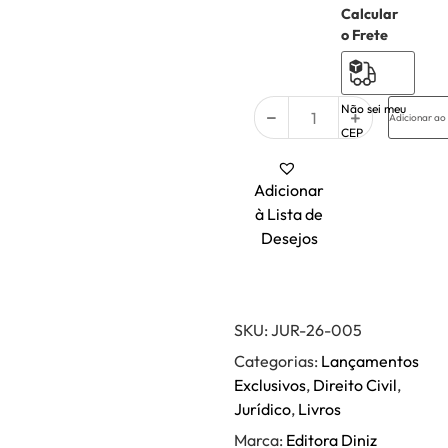
Calcular
1 em
o Frete
estoque
(pode ser
encomendado)
Não sei meu
Adicionar ao
CEP
Adicionar
à Lista de
Desejos
SKU:
JUR-26-005
Categorias:
Lançamentos
Exclusivos
,
Direito Civil
,
Jurídico
,
Livros
Marca:
Editora Diniz