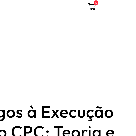
0
os à Execução
o CPC: Teoria e