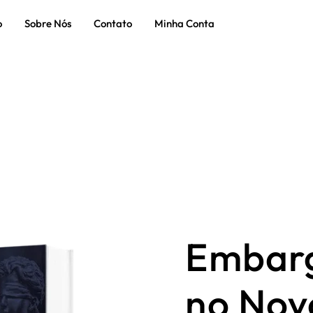
o
Sobre Nós
Contato
Minha Conta
Embarg
no Nov