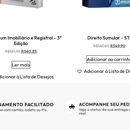
m Imobiliário e Registral – 3°
Direito Sumular – ST
Edição
R$
147,80
R$
49,90
R$
121,70
R$
60,85
Adicionar ao carrinh
Ler mais
Adicionar à Lista de D
icionar à Lista de Desejos
GAMENTO FACILITADO
ACOMPANHE SEU PED
Veja o status da sua entrega
e com cartão, boleto ou Pix.
real.