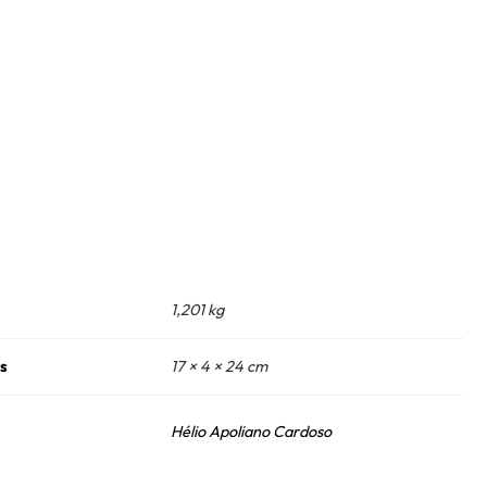
t
1,201 kg
s
17 × 4 × 24 cm
Hélio Apoliano Cardoso