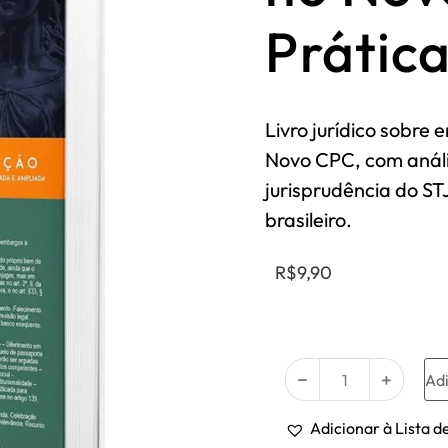
Prátic
Livro jurídico sobre
Novo CPC, com anális
jurisprudência do STJ
brasileiro.
R$
9,90
2 em estoque
Adi
Adicionar à Lista d