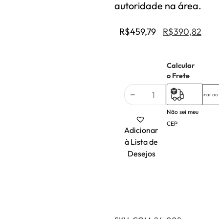
autoridade na área.
R$
459,79
R$
390,82
Calcular
2 em
o Frete
estoque
Adicionar ao
Não sei meu
CEP
Adicionar
à Lista de
Desejos