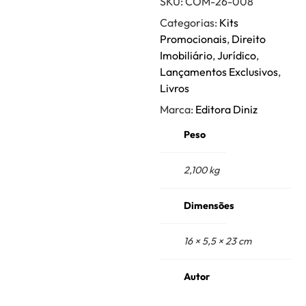
SKU:
COM-26-008
Categorias:
Kits
Promocionais
,
Direito
Imobiliário
,
Jurídico
,
Lançamentos Exclusivos
,
Livros
Marca:
Editora Diniz
Peso
2,100 kg
Dimensões
16 × 5,5 × 23 cm
Autor