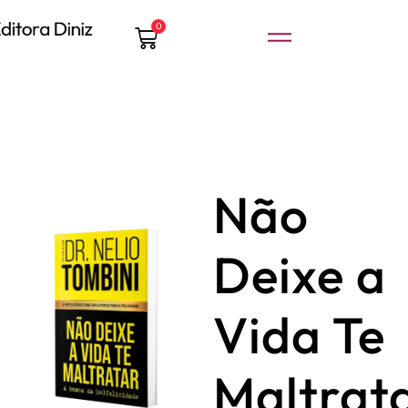
0
Não
Deixe a
Vida Te
Maltrata