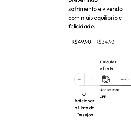
sofrimento e vivendo
com mais equilíbrio e
felicidade.
R$
49,90
R$
34,93
Calcular
2 em
o Frete
estoque
Adicionar ao
Não sei meu
CEP
Adicionar
à Lista de
Desejos