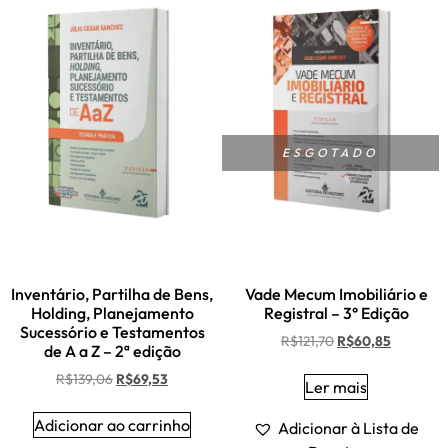
ESGOTADO
Inventário, Partilha de Bens,
Vade Mecum Imobiliário e
Holding, Planejamento
Registral – 3° Edição
Sucessório e Testamentos
R$
121,70
R$
60,85
de A a Z – 2ª edição
R$
139,06
R$
69,53
Ler mais
Adicionar ao carrinho
Adicionar à Lista de