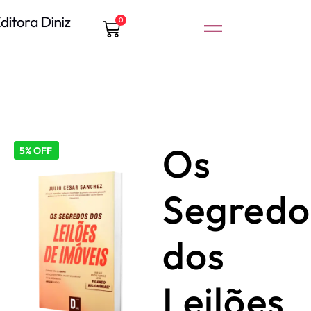
0
Os
5% OFF
Segredo
dos
Leilões