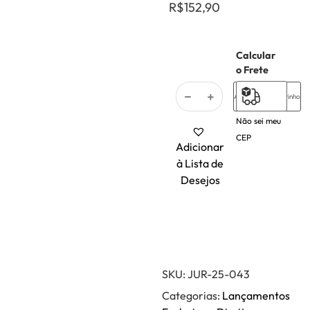
R$
152,90
Calcular
1 em
o Frete
estoque
Adicionar ao carrinho
Não sei meu
CEP
Adicionar
à Lista de
Desejos
SKU:
JUR-25-043
Categorias:
Lançamentos