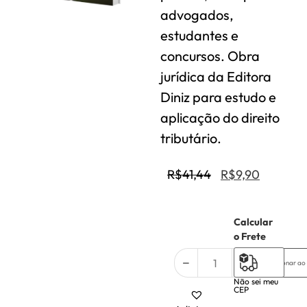
advogados,
estudantes e
concursos. Obra
jurídica da Editora
Diniz para estudo e
aplicação do direito
tributário.
R$
41,44
R$
9,90
Calcular
2 em
o Frete
estoque
Adicionar ao
Não sei meu
CEP