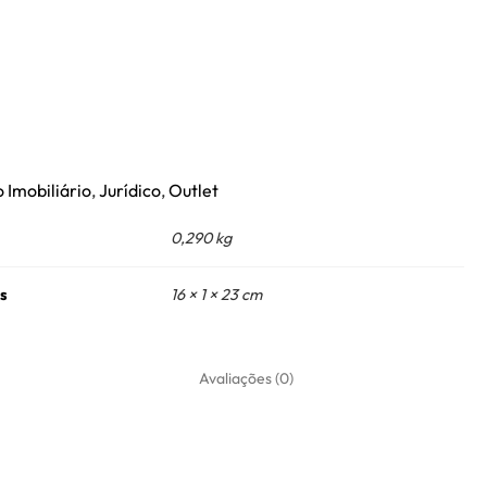
o Imobiliário
,
Jurídico
,
Outlet
0,290 kg
s
16 × 1 × 23 cm
Avaliações (0)