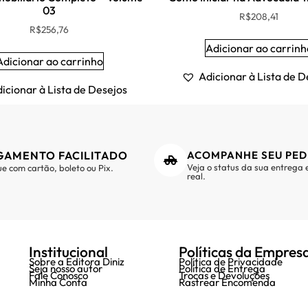
03
R$
208,41
R$
256,76
Adicionar ao carrinh
Adicionar ao carrinho
Adicionar à Lista de D
icionar à Lista de Desejos
GAMENTO FACILITADO
ACOMPANHE SEU PED
Veja o status da sua entrega
e com cartão, boleto ou Pix.
real.
Institucional
Políticas da Empres
Sobre a Editora Diniz
Política de Privacidade
Seja nosso autor
Política de Entrega
Fale Conosco
Trocas e Devoluções
Minha Conta
Rastrear Encomenda