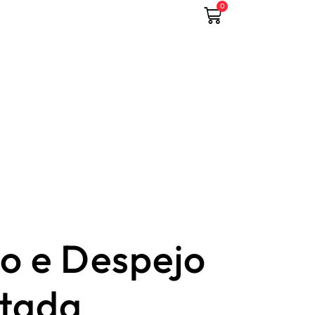
0
o e Despejo
tada