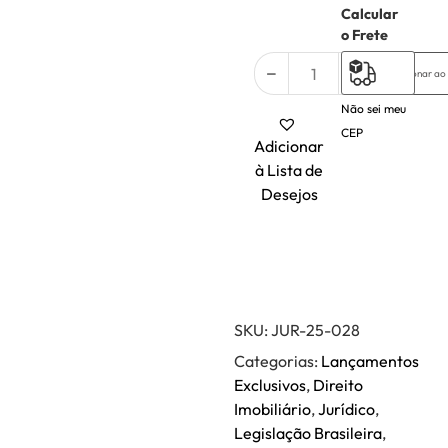
Calcular
2 em
o Frete
estoque
Adicionar ao
Não sei meu
CEP
Adicionar
à Lista de
Desejos
SKU:
JUR-25-028
Categorias:
Lançamentos
Exclusivos
,
Direito
Imobiliário
,
Jurídico
,
Legislação Brasileira
,