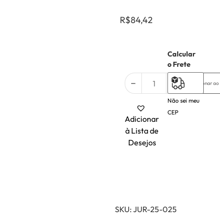
R$
84,42
Calcular
3 em
o Frete
estoque
Adicionar ao
Não sei meu
CEP
Adicionar
à Lista de
Desejos
SKU:
JUR-25-025