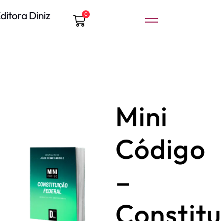
0
Mini
Código
–
Constitu