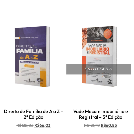
ESGOTADO
Direito de Família de A a Z –
Vade Mecum Imobiliário e
2ª Edição
Registral – 3° Edição
R$
132,06
R$
66,03
R$
121,70
R$
60,85